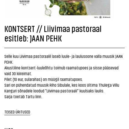
KONTSERT // Liivimaa pastoraal
esitleb: JAAN PEHK
Selle kuu Liivimaa pastoraalil laseb luule- ja laulusoone valla muusik JAAN
PEHK.
Akustiline kontsert-luuleõhtu toimub raamatupoes ja sisse pääsevad
vaid 30 kiireimat.
Pilet (10 eur, sularahas) on müügil raamatupoes.
Sari on pühendatud muusik Riho Sibulale, kes koos Ultima Thulega Villu
Kanguri sõnadele loodud "Liivimaa pastoraali" kuulsaks laulis.
Sarja toetab Tartu linn.
TEISED ÜRITUSED