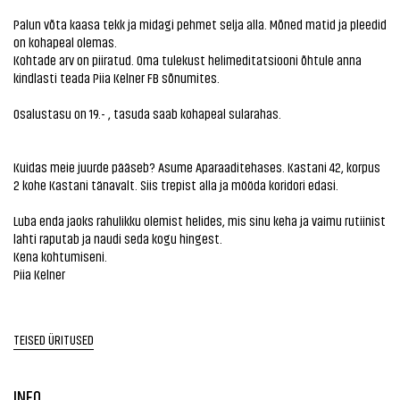
Palun võta kaasa tekk ja midagi pehmet selja alla. Mõned matid ja pleedid
on kohapeal olemas.
Kohtade arv on piiratud. Oma tulekust helimeditatsiooni õhtule anna
kindlasti teada Piia Kelner FB sõnumites.
Osalustasu on 19.- , tasuda saab kohapeal sularahas.
Kuidas meie juurde pääseb? Asume Aparaaditehases. Kastani 42, korpus
2 kohe Kastani tänavalt. Siis trepist alla ja mööda koridori edasi.
Luba enda jaoks rahulikku olemist helides, mis sinu keha ja vaimu rutiinist
lahti raputab ja naudi seda kogu hingest.
Kena kohtumiseni.
Piia Kelner
TEISED ÜRITUSED
INFO