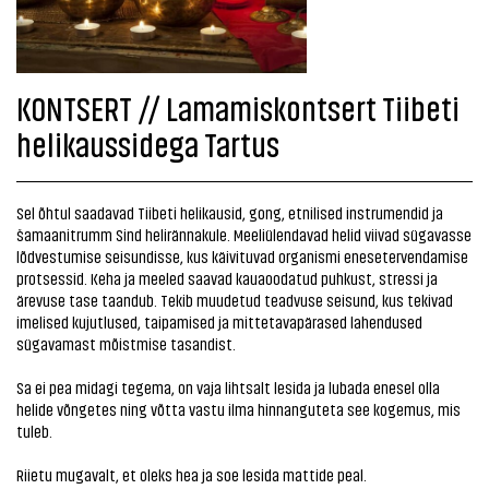
KONTSERT // Lamamiskontsert Tiibeti
helikaussidega Tartus
Sel õhtul saadavad Tiibeti helikausid, gong, etnilised instrumendid ja
šamaanitrumm Sind helirännakule. Meeliülendavad helid viivad sügavasse
lõdvestumise seisundisse, kus käivituvad organismi enesetervendamise
protsessid. Keha ja meeled saavad kauaoodatud puhkust, stressi ja
ärevuse tase taandub. Tekib muudetud teadvuse seisund, kus tekivad
imelised kujutlused, taipamised ja mittetavapärased lahendused
sügavamast mõistmise tasandist.
Sa ei pea midagi tegema, on vaja lihtsalt lesida ja lubada enesel olla
helide võngetes ning võtta vastu ilma hinnanguteta see kogemus, mis
tuleb.
Riietu mugavalt, et oleks hea ja soe lesida mattide peal.