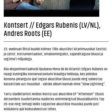
Kontsert // Edgars Rubenis (LV/NL),
Andres Roots (EE)
23. veebruari õhtul kuuleb Kolmes Tillis akustilist kitarrimuusikat Eestist
ja Lätist: instrumentaalset, omaloomingulist, sajanditaguse bluusi ja
ragtime'i mõjudega.
Riia eksperimentaalrocki lipulaeva Mona de Bo kitarrist Edgars Rubenis on
Haagi Kuningliku Konservatooriumi kraadiga helilooja, kes pöördus
koroona-piirangute ajal tagasi akustilise bluusi juurde ning salvestas
kassetitäie uut muusikat - värske album kannab nime "Slow Lightning".
Tartu slaidkitarristi Andres Rootsi uus akustiline EP "Afternoon" tõusis
detsembris Suurbritannia raadiotes enimmängitud bluusialbumite Top
20-sse ning temagi leidis tagasitee akustilise muusika juurde just
eriolukorra ajal kodusalvestusi tehes.