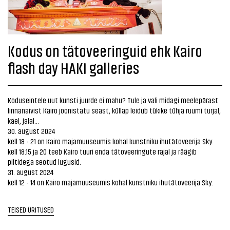
Kodus on tätoveeringuid ehk Kairo
flash day HAKI galleries
Koduseintele uut kunsti juurde ei mahu? Tule ja vali midagi meelepärast
linnanaivist Kairo joonistatu seast, küllap leidub tükike tühja ruumi turjal,
käel, jalal…
30. august 2024
kell 18 - 21 on Kairo majamuuseumis kohal kunstniku ihutätoveerija Sky.
kell 18.15 ja 20 teeb Kairo tuuri enda tätoveeringute rajal ja räägib
piltidega seotud lugusid.
31. august 2024
kell 12 - 14 on Kairo majamuuseumis kohal kunstniku ihutätoveerija Sky.
TEISED ÜRITUSED