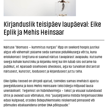
Kirjanduslik teisipäev laupäeval: Eike
Eplik ja Mehis Heinsaar
Näituse “Biomass – kummitus nurgas” lõpp on seekord hoopis justkui
algus või vähemalt püüame seda sarnase pidulikkusega võtta, kuna
eriolukorrast tingituna ei saanud näitus tavapärast avapauku. Kutsume
seega kohale kunstniku ja kirjaniku ning kui ilm lubab siis ootame ka
publikut, et Aparaadi sisehoovis üheskoos, aga ka turvalisel distantsil
näitusest, kunstist, loodusest ja kirjandusest juttu teha.
Eike Epliku teosed on ühtpidi ajatud, toimides samas imehästi ajastu
peegeldusena ja koos Mehis Heinsaare tekstidega mõjuvad lausa
unenäoliselt. Tegemist on hübriidvormiga – tekst ja visuaal sulanduvad
ühte ja avavad uusi võimalusi, mis “juurjalgseina mööda hingemaastikke
edasi kulgevad, otsides õidepuhkemiseks niiskemaid pinnaseid või
põimudes ebaliaanidena ümber DNA põlispuude.”