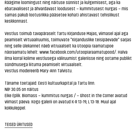
Räägime loomingust ning näituse sünnist ja kulgemisest, aga ka
ebatavalisest ja ähvardavast loodusest – kummitusest nurgas – mis
samas pakub lootusrikka pääsetee kohati ahistavast tehislikust
keskkonnast.
Vestlus toimub tavapäraselt Tartu Kirjanduse Majas, viimasel ajal aga
peamiselt virtuaalruumis, toimuvate "Kirjanduslike teisipäevade" sarjas
ning selle ülekannet näeb vitruaalselt ka Utoopia raamatupoe
näoraamatu lehelt:
www.facebook.com/utoopiaraamatupood/
. Halva
ilma korral kolime vestlusega väliruumist galeriisse ning ootame publikt
sündmusega liituma peamiselt virtuaalselt.
Vestlus modereerib Mary-Ann Talvistu.
Täname toetajaid: Eesti kultuurkapital ja Tartu linn.
NB! 30.05 on näitus
Eike Eplik. Biomass – kummitus nurgas / – Ghost in the Corner
avatud
viimast päeva. Kogo galerii on avatud K-R 13-19, L 13-18. Muul ajal
kokkuleppel.
TEISED ÜRITUSED