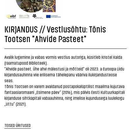
KIRJANDUS // Vestlusõhtu: Tõnis
Tootsen "Ahvide Pasteet"
Avalik lugemine ja vabas vormis vestlus autoriga, küsitleb Kristel Kalda
(raamatupood Biblioteek).
"Ahvide pasteet. Ühe ahvi mälestusi ja mõtteid" oli 2023. a Euroopa Liidu
kirjandusauhinna viie erilisema tähelepanu vääriva ilukirjandusteose
seas.
Tõnis Tootsen on varem avaldanud post­apokalüptilist maailma kujutava
fantaasia­romaani „Esimene päev” (2016), mis pälvis Eesti Kultuurkapitali
kirjanduse sihtkapitali vabaauhinna, ning imelise kujundusega luulekogu
„Uttu” (2021).
TEISED ÜRITUSED