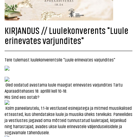
KIRJANDUS // Luulekonverents "Luule
erinevates varjundites"
Tere tulemast luulekonverentsile "Luule erinevates varjundites"
Oled oodatud avastama luule maagiat erinevates varjundites Tartu
Aparaaditehases 18. aprillil kell 10-18.
Mis Sind ees ootab?
Kolm paneelarutelu, 1:1-le vestlused esinejatega ja mitmed muusikalised
etteasted, kus ühendatakse luule ja muusika üheks tervikuks. Paneelides
ja vestlustes jagavad oma mõtteid tunnustatud luuletajad, kirjanikud
ning harrastajad, avades ukse luule erinevatele väljendusviisidele ja
sügavamale tähendusele.