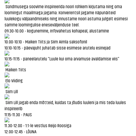
Sündmusega soovime inspireerida noori rohkem kirjutama ning oma
loomingut maailmaga jagama. Konverentsil jagame näpunäiteid
luulekogu väljaandmiseks ning innustame noori astuma julgelt esimesi
samme loomingulise eneseväljenduse teel.
09.30-10.00 - kogunemine, infovahetus kohapeal, alustamine
10.00-10.10 - Maiken Tiits ja Siim Aimla saksofonil
10.10-10.15 - päevajuht juhatab sisse esimese arutelu esinejad
10.15-11.15 - paneelarutelu “Luule kui oma arvamuse avaldamise viis”
Maiken Tiits
Elo Viiding
Siim Lill
Siim Lill jagab enda mõtteid, kuidas ta jõudis luuleni ja mis teda luules
inspireerib
11.15-11.30 - PAUS
11.30-12.00 - 1:1-le vestlus Reijo Roosiga
12.00-12.45 - LÕUNA