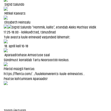
Sigrid Salundo
Mihkel Kaevats
Elisabeth Heinsalu
Sigrid Salundo “Hommik, kallis”, etendab Aleks Mathias Viidik
17.25-18.00 - kokkuvõtted, tänusõnad
Tule avasta luule erinevaid varjundeid lähemalt:
18. aprill kell 10-18
Aparaaditehase Armastuse saal
Sündmust korraldab Tartu Noorsootöö Keskus.
Piletid müügil Fientas:
https://fienta.com/.../luulekonverents-luule-erinevates...
Peatse kohtumiseni Aparaadis!
TEISED ÜRITUSED