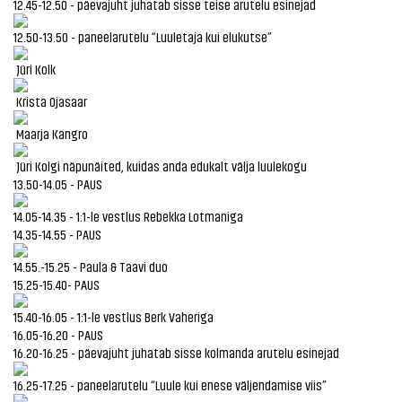
12.45-12.50 - päevajuht juhatab sisse teise arutelu esinejad
12.50-13.50 - paneelarutelu “Luuletaja kui elukutse”
Jüri Kolk
Krista Ojasaar
Maarja Kangro
Jüri Kolgi näpunäited, kuidas anda edukalt välja luulekogu
13.50-14.05 - PAUS
14.05-14.35 - 1:1-le vestlus Rebekka Lotmaniga
14.35-14.55 - PAUS
14.55.-15.25 - Paula & Taavi duo
15.25-15.40- PAUS
15.40-16.05 - 1:1-le vestlus Berk Vaheriga
16.05-16.20 - PAUS
16.20-16.25 - päevajuht juhatab sisse kolmanda arutelu esinejad
16.25-17.25 - paneelarutelu “Luule kui enese väljendamise viis”