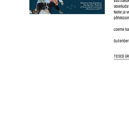
vastlakuk
abielluda
Neile ja 
põhiküsim
Loeme ka
Gutenberg
TEISED Ü