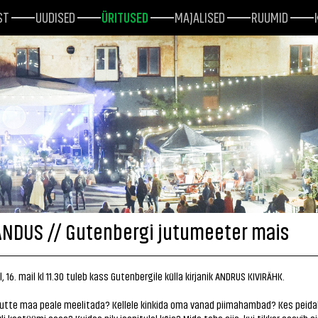
ST
UUDISED
ÜRITUSED
MAJALISED
RUUMID
ANDUS // Gutenbergi jutumeeter mais
, 16. mail kl 11.30 tuleb kass Gutenbergile külla kirjanik ANDRUS KIVIRÄHK.
utte maa peale meelitada? Kellele kinkida oma vanad piimahambad? Kes peida