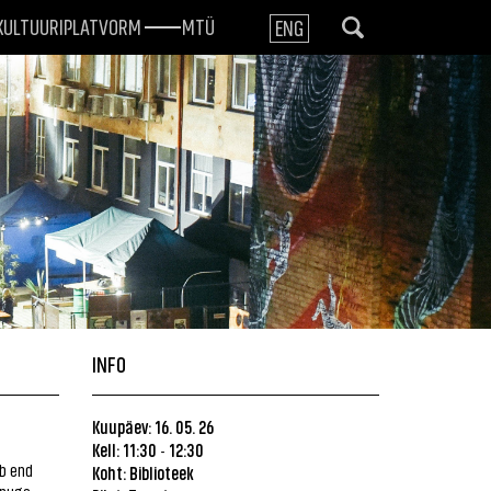
KULTUURIPLATVORM
MTÜ
ENG
INFO
Kuupäev: 16. 05. 26
Kell: 11:30
12:30
-
b end
Koht:
Biblioteek