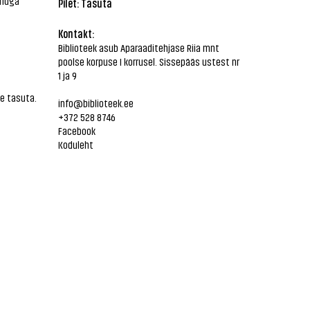
inuga
Pilet: Tasuta
Kontakt:
Biblioteek asub Aparaaditehjase Riia mnt
poolse korpuse I korrusel. Sissepääs ustest nr
1 ja 9
le tasuta.
info@biblioteek.ee
+372 528 8746
Facebook
Koduleht