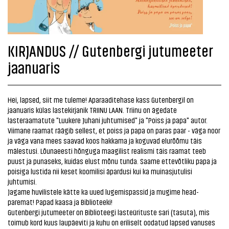
KIRJANDUS // Gutenbergi jutumeeter
jaanuaris
Hei, lapsed, siit me tuleme! Aparaaditehase kass Gutenbergil on
jaanuaris külas lastekirjanik TRIINU LAAN. Triinu on ägedate
lasteraamatute "Luukere Juhani juhtumised" ja "Poiss ja papa" autor.
Viimane raamat räägib sellest, et poiss ja papa on paras paar - väga noor
ja väga vana mees saavad koos hakkama ja koguvad elurõõmu täis
mälestusi. Lõunaeesti hõnguga maagilist realismi täis raamat teeb
puust ja punaseks, kuidas elust mõnu tunda. Saame ettevõtliku papa ja
poisiga lustida nii keset koomilisi äpardusi kui ka muinasjutulisi
juhtumisi.
Jagame huvilistele kätte ka uued lugemispassid ja mugime head-
paremat! Papad kaasa ja Biblioteeki!
Gutenbergi jutumeeter on Biblioteegi lasteürituste sari (tasuta), mis
toimub kord kuus laupäeviti ja kuhu on eriliselt oodatud lapsed vanuses