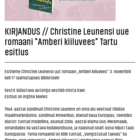
KIRJANDUS // Christine Leunensi uue
romaani "Amberi kiiluvees" Tartu
esitlus
Esitleme Christine Leunensi uut romaani „Amberi kiiluvees“ 3. novembril
kell 17 raamatupoes Biblioteek!
Eestit külastava autoriga vestleb Krista Kaer.
Esitlus on inglise keeles.
1964. aastal sündinud Christine Leunens on oma elu veetnud tõelise
maailmarändurina: sündinud Ameerikas, elanud kaua Euroopas, teenides
elatist tuntud modellina, asunud 2006. aastal elama Uus-Meremaale,
omandades ka vastava kodakondsuse, ja naasnud sealt üsna hiljuti taas
Euroopasse. Tema romaanid on kõik tuntud, „Vangistatud taevas” ka
filmina, ning romaanist „Amberi kiiluvees” vändatakse samuti filmi.