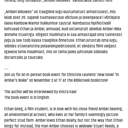
„Amberi kiiluvees” on traagiline lugu kustumatust armastusest, mis
leiab aset 20. sajandi tuumavastase võitluse ja Greenpeace’i võitlejate
laeva Rainbow Warrior hukkumise taustal. Nambassa hipifestivalil
kohtuvad Ethan ja Amber, armuvad, kuid ootamatult abiellub Amber rikka
ärimehe Stuartiga. Kõigest hoolimata ei saa armastajad oma tunnetest
jagu ja see toob kaasa traagilise õnnetuse. Ethan jutustab oma lugu,
viibides stsenaristina polaarekspeditsioonil, et vändata filmi valgest
igavese lume maailmast, mis on tema jaoks juhtunule sobivaks
distantsiks ja taustaks.
---
Join us for an in-person book event for Christine Leunens' new novel "In
Amber's Wake" on November 3 at 17 at the Biblioteek bookstore!
The author will be interviewed by Krista Kaer.
The book event is in English.
Ethan Grieg, a film student, is in love with his close friend Amber Deering,
an environmental activist, who lives at her family’s seemingly picture-
perfect stud farm. Amber loves Ethan dearly, but not the way that Ethan
longs for. Instead, the man Amber chooses is widower Stuart Reeds, a