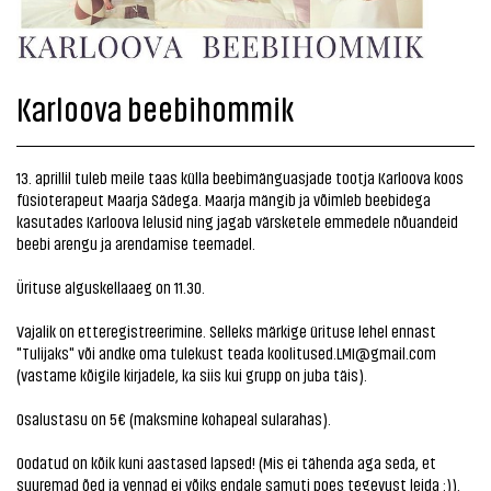
Karloova beebihommik
13. aprillil tuleb meile taas külla beebimänguasjade tootja Karloova koos
füsioterapeut Maarja Sädega. Maarja mängib ja võimleb beebidega
kasutades Karloova lelusid ning jagab värsketele emmedele nõuandeid
beebi arengu ja arendamise teemadel.
Ürituse alguskellaaeg on 11.30.
Vajalik on etteregistreerimine. Selleks märkige ürituse lehel ennast
"Tulijaks" või andke oma tulekust teada koolitused.LMI@gmail.com
(vastame kõigile kirjadele, ka siis kui grupp on juba täis).
Osalustasu on 5€ (maksmine kohapeal sularahas).
Oodatud on kõik kuni aastased lapsed! (Mis ei tähenda aga seda, et
suuremad õed ja vennad ei võiks endale samuti poes tegevust leida :)).