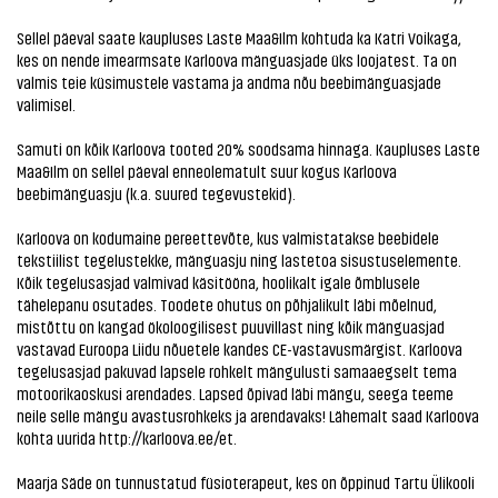
Sellel päeval saate kaupluses Laste Maa&Ilm kohtuda ka Katri Voikaga,
kes on nende imearmsate Karloova mänguasjade üks loojatest. Ta on
valmis teie küsimustele vastama ja andma nõu beebimänguasjade
valimisel.
Samuti on kõik Karloova tooted 20% soodsama hinnaga. Kaupluses Laste
Maa&Ilm on sellel päeval enneolematult suur kogus Karloova
beebimänguasju (k.a. suured tegevustekid).
Karloova on kodumaine pereettevõte, kus valmistatakse beebidele
tekstiilist tegelustekke, mänguasju ning lastetoa sisustuselemente.
Kõik tegelusasjad valmivad käsitööna, hoolikalt igale õmblusele
tähelepanu osutades. Toodete ohutus on põhjalikult läbi mõelnud,
mistõttu on kangad ökoloogilisest puuvillast ning kõik mänguasjad
vastavad Euroopa Liidu nõuetele kandes CE-vastavusmärgist. Karloova
tegelusasjad pakuvad lapsele rohkelt mängulusti samaaegselt tema
motoorikaoskusi arendades. Lapsed õpivad läbi mängu, seega teeme
neile selle mängu avastusrohkeks ja arendavaks! Lähemalt saad Karloova
kohta uurida
http://karloova.ee/et
.
Maarja Säde on tunnustatud füsioterapeut, kes on õppinud Tartu Ülikooli