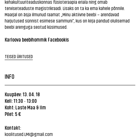
kehakultuuriteaduskonnas füsioteraapia eriala ning omab
terviseteaduste magistrikraadi. Lisaks on ta ka ema kahele põnnile.
Maarjal on äsja ilmunud raamat „Minu aktiivne beebi – arendavad
harjutused sünnist esimese sammuni“, kus on kirja pandud olulisemad
beebi arenguga seotud küsimused.
Karloova beebihommik Facebookis
TEISED ÜRITUSED
INFO
Kuupäev: 13. 04. 18
Kell: 11:30
13:00
-
Koht: Laste Maa & Ilm
Pilet: 5 €
Kontakt:
koolitused.LMI@gmail.com