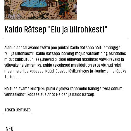
Kaido Rätsep "Elu ja ülirohkesti"
Alanud aastal avame tARTu poe punkar Kaido Rätsepa näitusmüügiga
"Elu ja ülirohkesti". Kaido Rätsepa looming mõjub värskelt ning esindades
mitut subklutuuri, segunevad piltidel erinevad maailmad värvikirevaks ja
võluvaks naivimismiks. Kaido tegelased maalidelt on ette võtnud reisi
maailma eri paikadesse. Nüüd jõuavad lõvikuningas ja -kuninganna lõpuks
Tartusse!
Näituse avame kristļikku punki viljeleva kahemehe bändiga "Hea sõnumi
vennaskond", koosseisus Ahto Heiden ja Kaido Rätsep.
TEISED ÜRITUSED
INFO