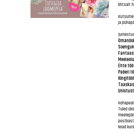
lihtsalt 
Kutsume 
ja pühapä
Jumestusk
Omanöoli
Soenguko
Fantaasi
Meeleolu
Ehte töö
Paberi tö
Kingitöö
Taaskas
Unistust
Kohapeal 
Tuled üks
meelepära
postkasti
leiad kur