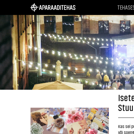
TEHASE
Iset
Stuu
Kas sel p
või soeng