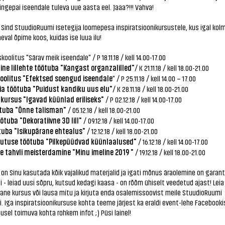
hingepai iseendale tuleva uue aasta eel. Jaaa?!!! Vahva!
Sind StuudioRuumi Isetegija loomepesa inspiratsioonikursustele, kus igal kol
eval õpime koos, kuidas ise luua ilu!
oolitus "Särav meik iseendale" / P 18.11.18 / kell 14.00-17.00
ne lillehte töötuba "Kangast organzalilled"
/ K 21.11.18 / kell 18.00-21.00
olitus "Efektsed soengud iseendale
" / P 25.11.18 / kell 14.00 – 17.00
a töötuba "Puidust kandiku uus elu"
/ K 28.11.18 / kell 18.00-21.00
kursus "Igavad küünlad eriliseks"
/ P 02.12.18 / kell 14.00-17.00
tuba "Õnne talisman"
/ 05.12.18 / kell 18.00-21.00
ötuba "Dekoratiivne 3D lill"
/ 09.12.18 / kell 14.00-17.00
tuba "Isikupärane ehtealus"
/ 12.12.18 / kell 18.00-21.00
utuse töötuba "Pilkepüüdvad küünlaalused"
/ 16.12.18 / kell 14.00-17.00
e tahvli meisterdamine "Minu imeline 2019 "
/ 19.12.18 / kell 18.00-21.00
on Sinu kasutada kõik vajalikud materjalid ja igati mõnus äraolemine on garant
i - leiad uusi sõpru, kutsud kedagi kaasa - on rõõm ühiselt veedetud ajast! Leia
ne kursus või lausa mitu ja kirjuta enda osalemissoovist meile StuudioRuumi
. Iga inspiratsioonikursuse kohta teeme järjest ka eraldi event-lehe Facebooki
susel toimuva kohta rohkem infot ;) Püsi lainel!