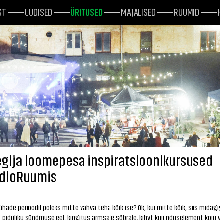
ST
UUDISED
ÜRITUSED
MAJALISED
RUUMID
egija loomepesa inspiratsioonikursused
dioRuumis
ühade perioodil poleks mitte vahva teha kõik ise? Ok, kui mitte kõik, siis midagi
 piduliku sündmuse eel, kingitus armsale sõbrale, kihvt kujunduselement koju v