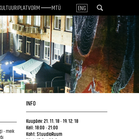
KULTUURIPLATVORM
MTÜ
ENG
INFO
Kuupäev: 21. 11. 18
19. 12. 18
-
Kell: 18:00
21:00
-
gi - meik
Koht: StuudioRuum
õi