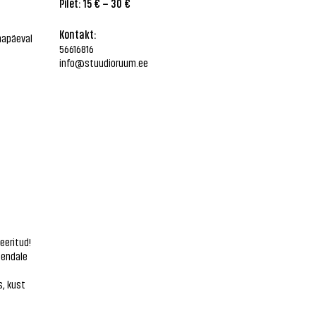
Pilet: 15 € – 30 €
Kontakt:
mapäeval
56616816
info@stuudioruum.ee
eeritud!
 endale
s, kust