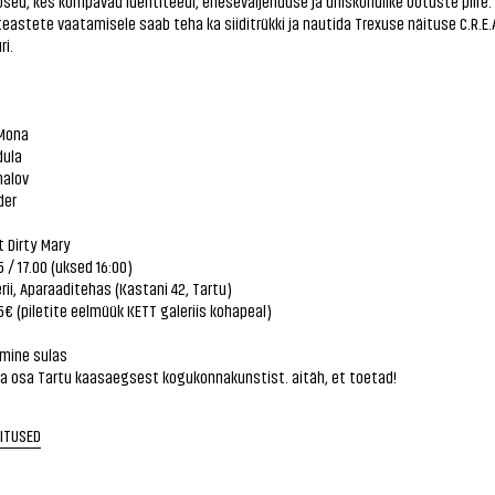
sed, kes kompavad identiteedi, eneseväljenduse ja ühiskondlike ootuste piire.
teastete vaatamisele saab teha ka siiditrükki ja nautida Trexuse näituse C.R.E.
ri.
Mona
dula
alov
der
 Dirty Mary
5 / 17.00 (uksed 16:00)
rii, Aparaaditehas (Kastani 42, Tartu)
5€ (piletite eelmüük KETT galeriis kohapeal)
mine sulas
aa osa Tartu kaasaegsest kogukonnakunstist. aitäh, et toetad!
RITUSED