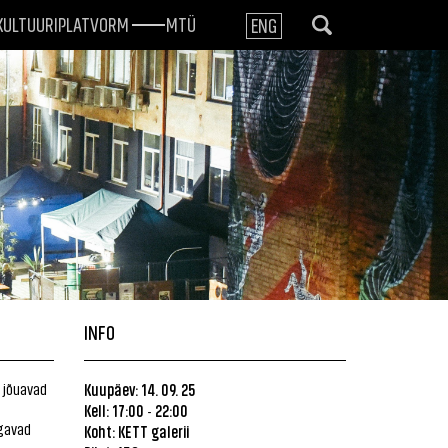
KULTUURIPLATVORM
MTÜ
ENG
INFO
 jõuavad
Kuupäev: 14. 09. 25
Kell: 17:00
22:00
-
ngavad
Koht:
KETT galerii