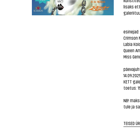
kunstiteo
lisaks et
galeriituu
esinejad:
Crimson 
Labia Koi
Queen Am
Miss Gen
päevajuht
14.09.202
KETT gale
toetus: 1
NB! maks
tule ja s
TEISED Ü