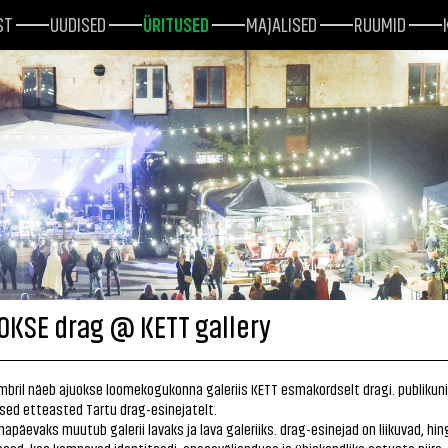
ST
UUDISED
ÜRITUSED
MAJALISED
RUUMID
UOKSE drag @ KETT gallery
mbril näeb ajuokse loomekogukonna galeriis KETT esmakordselt dragi. publikuni
sed etteasted Tartu drag-esinejatelt.
apäevaks muutub galerii lavaks ja lava galeriiks. drag-esinejad on liikuvad, hi