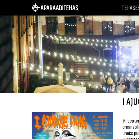
TEHASE
I AJ
14. septe
omanäoli
üheks püh