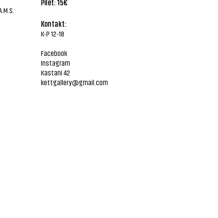
Pilet: 15€
A.M.S.
Kontakt:
K-P 12-18
Facebook
Instagram
Kastani 42
kettgallery@gmail.com