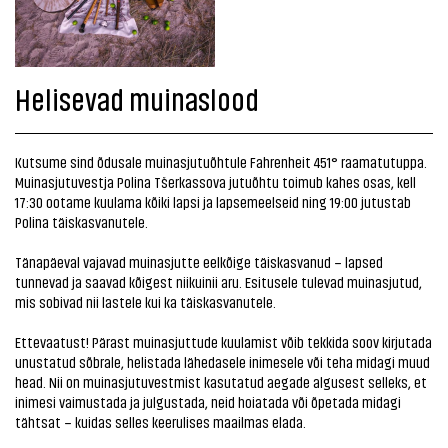
Helisevad muinaslood
Kutsume sind õdusale muinasjutuõhtule Fahrenheit 451° raamatutuppa.
Muinasjutuvestja Polina Tšerkassova jutuõhtu toimub kahes osas, kell
17:30 ootame kuulama kõiki lapsi ja lapsemeelseid ning 19:00 jutustab
Polina täiskasvanutele.
Tänapäeval vajavad muinasjutte eelkõige täiskasvanud – lapsed
tunnevad ja saavad kõigest niikuinii aru. Esitusele tulevad muinasjutud,
mis sobivad nii lastele kui ka täiskasvanutele.
Ettevaatust! Pärast muinasjuttude kuulamist võib tekkida soov kirjutada
unustatud sõbrale, helistada lähedasele inimesele või teha midagi muud
head. Nii on muinasjutuvestmist kasutatud aegade algusest selleks, et
inimesi vaimustada ja julgustada, neid hoiatada või õpetada midagi
tähtsat – kuidas selles keerulises maailmas elada.