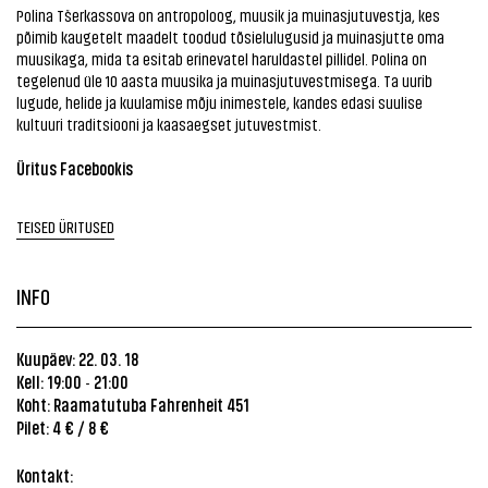
Polina Tšerkassova on antropoloog, muusik ja muinasjutuvestja, kes
põimib kaugetelt maadelt toodud tõsielulugusid ja muinasjutte oma
muusikaga, mida ta esitab erinevatel haruldastel pillidel. Polina on
tegelenud üle 10 aasta muusika ja muinasjutuvestmisega. Ta uurib
lugude, helide ja kuulamise mõju inimestele, kandes edasi suulise
kultuuri traditsiooni ja kaasaegset jutuvestmist.
Üritus Facebookis
TEISED ÜRITUSED
INFO
Kuupäev: 22. 03. 18
Kell: 19:00
21:00
-
Koht: Raamatutuba Fahrenheit 451
Pilet: 4 € / 8 €
Kontakt: