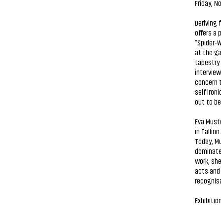
Friday, N
Deriving
offers a 
“Spider-W
at the ga
tapestry 
interview
concern t
self iron
out to be
Eva Musto
in Tallinn
Today, Mu
dominate 
work, she
acts and 
recognisa
Exhibitio