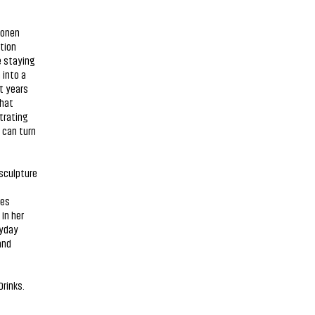
tonen
ition
e staying
 into a
t years
that
strating
 can turn
sculpture
ves
In her
ryday
and
Drinks.