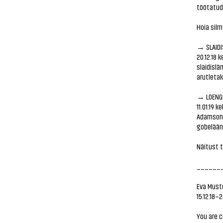
töötatud 
Hoia silm
→ SLAID
20.12.18 
slaidislä
arutleta
→ LOENG
11.01.19 
Adamson l
gobelääni
Näitust 
______
Eva Must
15.12.18–2
You are c