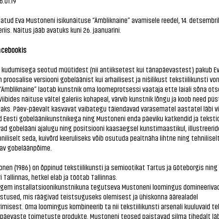
6.01.19
atud Eva Mustoneni isikunäituse “Ämbliknaine” avamisele reedel, 14. detsembril 
riis. Näitus jääb avatuks kuni 26. jaanuarini.
acebookis
 kudumisega seotud müütidest (nii antiiksetest kui tänapäevastest) pakub E
proosalise versiooni gobeläänist kui arhailisest ja nišilikust tekstiilikunsti vor
“Ämbliknaine” laotab kunstnik oma loomeprotsessi vaataja ette laiali sõna ot
iibides näituse vältel galeriis kohapeal, värvib kunstnik lõngu ja koob need pü
aks. Päev-päevalt kasvavat vaibategu täiendavad varasematel aastatel läbi vi
d Eesti gobeläänikunstnikega ning Mustoneni enda päeviku katkendid ja teksti
d gobelääni ajalugu ning positsiooni kaasaegsel kunstimaastikul, illustreerid
niliselt seda, kuivõrd keeruliseks võib osutuda pealtnäha lihtne ning tehnilisel
v gobeläänpõime.
nen (1986) on õppinud tekstiilikunsti ja semiootikat Tartus ja Göteborgis ning
i Tallinnas, hetkel elab ja töötab Tallinnas.
igem installatsioonikunstnikuna tegutseva Mustoneni loomingus domineerivad 
ustused, mis räägivad teistsuguseks olemisest ja ühiskonna äärealadel
imisest. Oma loomingus kombineerib ta nii tekstiilikunsti arsenali kuuluvaid te
apäevaste toimetuste produkte. Mustoneni teosed paistavad silma tihedalt läb