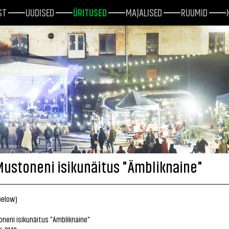
ST
UUDISED
ÜRITUSED
MAJALISED
RUUMID
Mustoneni isikunäitus "Ämbliknaine"
below)
neni isikunäitus "Ämbliknaine"