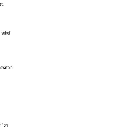
st.
u vahel
levatele
n" on