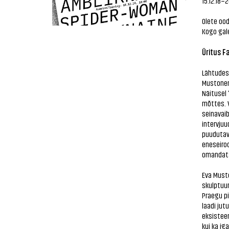
15.12.18–2
Olete ood
Kogo gale
Üritus F
Lähtudes
Mustonen 
Näitusel 
mõttes. V
seinavaib
intervjuu
puudutava
eneseiroo
omandata
Eva Musto
skulptuur
Praegu p
laadi jut
eksisteer
kui ka ig