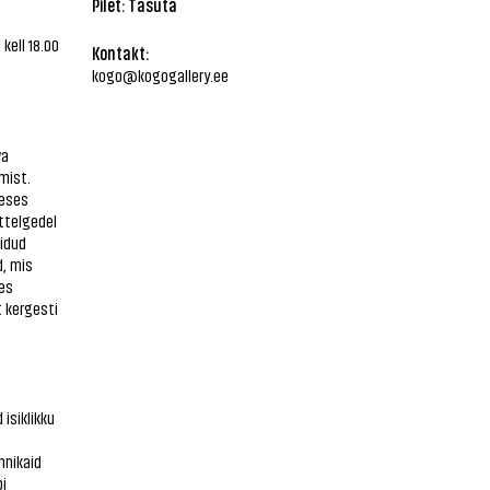
Pilet: Tasuta
kell 18.00
Kontakt:
kogo@kogogallery.ee
va
mist.
seses
sttelgedel
idud
d, mis
es
t kergesti
isiklikku
hnikaid
i