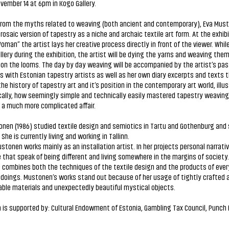
ovember 14 at 6pm in Kogo Gallery.
 from the myths related to weaving (both ancient and contemporary), Eva Mus
prosaic version of tapestry as a niche and archaic textile art form. At the exhib
oman” the artist lays her creative process directly in front of the viewer. Whil
llery during the exhibition, the artist will be dying the yarns and weaving them
on the looms. The day by day weaving will be accompanied by the artist’s pas
s with Estonian tapestry artists as well as her own diary excerpts and texts 
he history of tapestry art and it’s position in the contemporary art world, illu
ically, how seemingly simple and technically easily mastered tapestry weaving
 a much more complicated affair.
nen (1986) studied textile design and semiotics in Tartu and Gothenburg and 
. She is currently living and working in Tallinn.
stonen works mainly as an installation artist. In her projects personal narrati
that speak of being different and living somewhere in the margins of society. 
 combines both the techniques of the textile design and the products of eve
doings. Mustonen’s works stand out because of her usage of tightly crafted 
ble materials and unexpectedly beautiful mystical objects.
n is supported by: Cultural Endowment of Estonia, Gambling Tax Council, Punch 