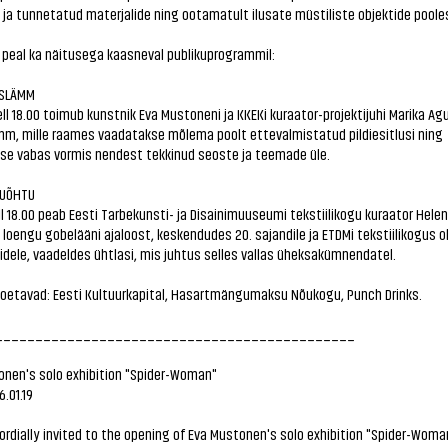
ja tunnetatud materjalide ning ootamatult ilusate müstiliste objektide poole
 peal ka näitusega kaasneval publikuprogrammil:
ISLÄMM
kell 18.00 toimub kunstnik Eva Mustoneni ja KKEKi kuraator-projektijuhi Marika Ag
mm, mille raames vaadatakse mõlema poolt ettevalmistatud pildiesitlusi ning
kse vabas vormis nendest tekkinud seoste ja teemade üle.
UÕHTU
kell 18.00 peab Eesti Tarbekunsti- ja Disainimuuseumi tekstiilikogu kuraator Helen
oengu gobelääni ajaloost, keskendudes 20. sajandile ja ETDMi tekstiilikogus o
dele, vaadeldes ühtlasi, mis juhtus selles vallas üheksakümnendatel.
toetavad: Eesti Kultuurkapital, Hasartmängumaksu Nõukogu, Punch Drinks.
_____________________________________________
onen's solo exhibition "Spider-Woman"
6.01.19
ordially invited to the opening of Eva Mustonen's solo exhibition "Spider-Woma