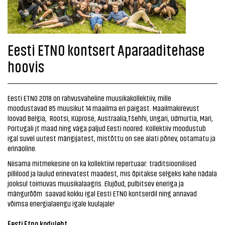
Eesti ETNO kontsert Aparaaditehase
hoovis
Eesti ETNO 2018 on rahvusvaheline muusikakollektiiv, mille
moodustavad 85 muusikut 14 maailma eri paigast. Maailmakirevust
loovad Belgia, Rootsi, Küprose, Austraalia,Tšehhi, Ungari, Udmurtia, Mari,
Portugali jt maad ning väga paljud Eesti noored. Kollektiiv moodustub
igal suvel uutest mängijatest, mistõttu on see alati põnev, ootamatu ja
erinäoline.
Niisama mitmekesine on ka kollektiivi repertuaar: traditsioonilised
pillilood ja laulud erinevatest maadest, mis õpitakse selgeks kahe nädala
jooksul toimuvas muusikalaagris. Elujõud, pulbitsev eneriga ja
mängurõõm saavad kokku igal Eesti ETNO kontserdil ning annavad
võimsa energialaengu igale kuulajale!
Eesti Etno koduleht