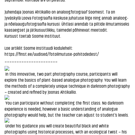
Juhendaja Joonas Ahtikallio on analoogfotograaf Soomest. Ta on
Jyväskylä Loova Fotograafia Keskuse juhatuse liige ning annab analoog-
ja nõelaaugufotograafia kursusi. Ühtlasi arendab ta piltide ilmutamiseks
kaasaegset ja jätkusuutlikku, taimedel põhinevat meetodit.
Kursust toetab Soome Instituut.
Loe artiklit Soome Instituudi kodulehelt:
https://finst.ee/uudised/fotoilmutuse-pohitodedest/
______________________
In this innovative, two part photography course, participants will
explore the basics of plant-based analogue photography. You will learn
the methods of a completely unique technique in darkroom photography
– created and refined by Joonas Ahtikallio.
You can participate without completing the first class. No darkroom
experience is needed, however a basic understanding of analogue
photography would help, but the teacher can adjust to student’s levels.
Under his guidance you will create beautiful black and white
photographs using historical processes, with an ecological twist – his