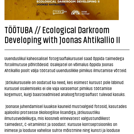
TÖÖTUBA // Ecological Darkroom
Developing with Joonas Ahtikallio II
Uuenduslikul kaheosalisel fotograafiakursusel saad õppida taimedega
fotoilmutuse põhitõdesid. Osalejatel on võimalus õppida Joonas
Ahtikallio poolt välja töötatud uuenduslikke pimikus ilmutamise võtteid.
Jätkukursusele on oodatud ka need, kes esimest kursust pole läbinud.
Kursusel osalemiseks ei ole vaja varasemat pimikus töötamise
kogemust, kuigi baasteadmised analoogfotograafiast tulevad kasuks.
Joonase juhendamisel luuakse kauneid mustvalgeid fotosid, kasutades
ajaloolisi protsesse ökoloogilise lisandiga, jätkusuutliku
ilmutusvedelikuga, mis koosneb erinevatest valgustundlikest
taimedest, C-vitamiinist ja soodast. Kursuse kontseptsiooniks on
inimese ja looduse vahelise suhte mõistmine ning kunsti ja looduse