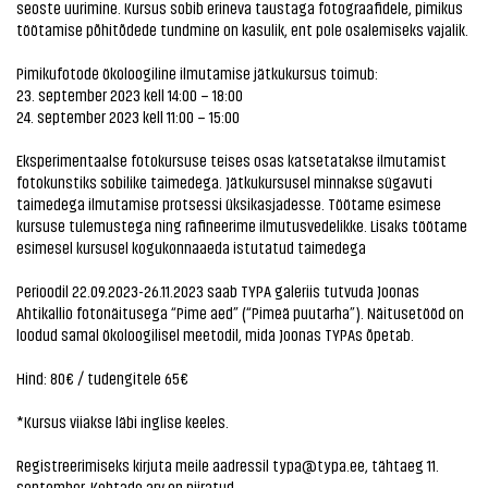
seoste uurimine. Kursus sobib erineva taustaga fotograafidele, pimikus
töötamise põhitõdede tundmine on kasulik, ent pole osalemiseks vajalik.
Pimikufotode ökoloogiline ilmutamise jätkukursus toimub:
23. september 2023 kell 14:00 – 18:00
24. september 2023 kell 11:00 – 15:00
Eksperimentaalse fotokursuse teises osas katsetatakse ilmutamist
fotokunstiks sobilike taimedega. Jätkukursusel minnakse sügavuti
taimedega ilmutamise protsessi üksikasjadesse. Töötame esimese
kursuse tulemustega ning rafineerime ilmutusvedelikke. Lisaks töötame
esimesel kursusel kogukonnaaeda istutatud taimedega
Perioodil 22.09.2023-26.11.2023 saab TYPA galeriis tutvuda Joonas
Ahtikallio fotonäitusega “Pime aed” (“Pimeä puutarha”). Näitusetööd on
loodud samal ökoloogilisel meetodil, mida Joonas TYPAs õpetab.
Hind: 80€ / tudengitele 65€
*Kursus viiakse läbi inglise keeles.
Registreerimiseks kirjuta meile aadressil typa@typa.ee, tähtaeg 11.
september. Kohtade arv on piiratud.