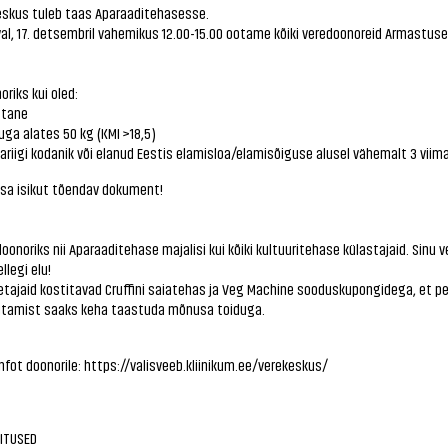
eskus tuleb taas Aparaaditehasesse.
al, 17. detsembril vahemikus 12.00-15.00 ootame kõiki veredoonoreid Armastuse 
oriks kui oled:
stane
ga alates 50 kg (KMI >18,5)
ariigi kodanik või elanud Eestis elamisloa/elamisõiguse alusel vähemalt 3 viim
sa isikut tõendav dokument!
onoriks nii Aparaaditehase majalisi kui kõiki kultuuritehase külastajaid. Sinu ve
llegi elu!
etajaid kostitavad Cruffini saiatehas ja Veg Machine sooduskupongidega, et p
utamist saaks keha taastuda mõnusa toiduga.
nfot doonorile:
https://valisveeb.kliinikum.ee/verekeskus/
RITUSED