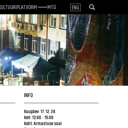
KULTUURIPLATVORM
MTÜ
ENG
INFO
Kuupäev: 17. 12. 24
Kell: 12:00
15:00
-
Koht:
Armastuse saal