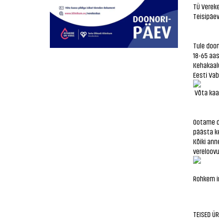
TÜ Verek
Teisipäev
Tule doon
18-65 aa
Kehakaalu
Eesti Vab
Võta kaa
Ootame do
päästa ke
Kõiki ann
vereloov
Rohkem i
TEISED Ü