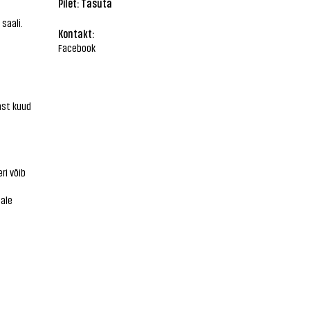
Pilet: Tasuta
saali.
Kontakt:
Facebook
ast kuud
ri võib
eale