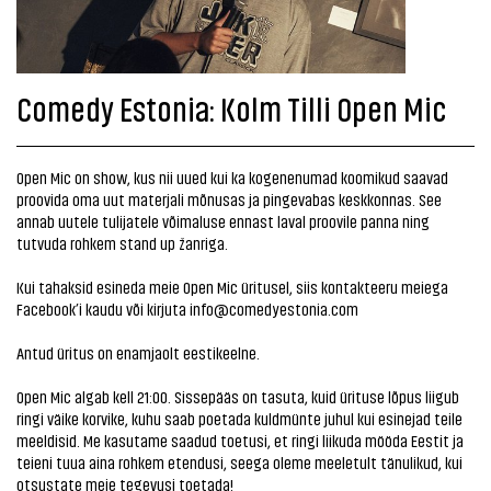
Comedy Estonia: Kolm Tilli Open Mic
Open Mic on show, kus nii uued kui ka kogenenumad koomikud saavad
proovida oma uut materjali mõnusas ja pingevabas keskkonnas. See
annab uutele tulijatele võimaluse ennast laval proovile panna ning
tutvuda rohkem stand up žanriga.
Kui tahaksid esineda meie Open Mic üritusel, siis kontakteeru meiega
Facebook’i kaudu või kirjuta info@comedyestonia.com
Antud üritus on enamjaolt eestikeelne.
Open Mic algab kell 21:00. Sissepääs on tasuta, kuid ürituse lõpus liigub
ringi väike korvike, kuhu saab poetada kuldmünte juhul kui esinejad teile
meeldisid. Me kasutame saadud toetusi, et ringi liikuda mööda Eestit ja
teieni tuua aina rohkem etendusi, seega oleme meeletult tänulikud, kui
otsustate meie tegevusi toetada!