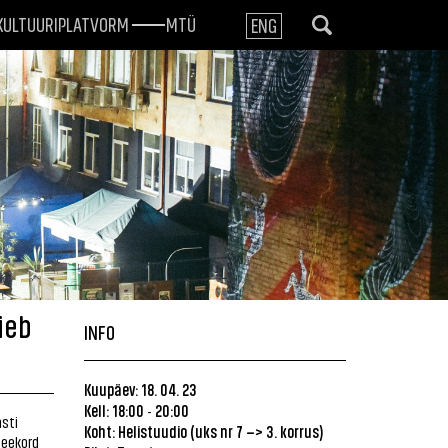
KULTUURIPLATVORM
MTÜ
ENG
ieb
INFO
Kuupäev: 18. 04. 23
Kell: 18:00
20:00
-
asti
Koht: Helistuudio (uks nr 7 –> 3. korrus)
Seekord