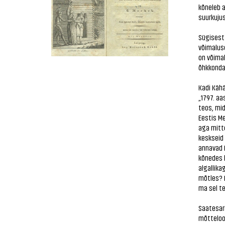
kõneleb a
suurkujus
Sügisest 
võimaluse
on võimal
õhkkonda,
Kadi Käh
„1797. aa
teos, mid
Eestis Me
aga mitte
keskseid 
annavad M
kõnedes k
algallika
mõtles? D
ma sel te
Saatesari
mõtteloo 