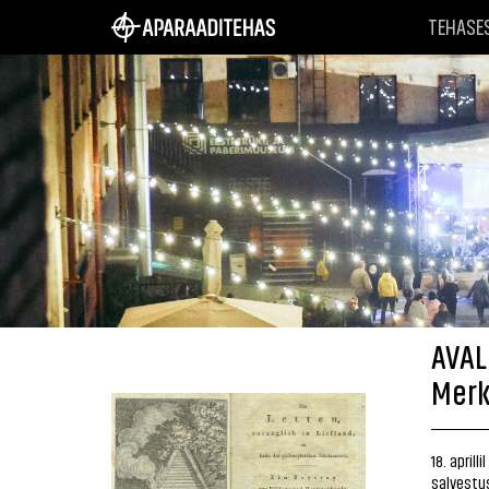
TEHASE
AVAL
Merk
18. april
salvestus