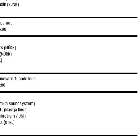
asin (SÜNK)
▬▬▬▬▬▬▬▬▬▬▬▬▬▬▬▬▬▬▬▬▬▬▬▬▬▬▬▬
paraat
6:00
▬▬▬▬▬▬▬▬▬▬▬▬▬▬▬▬▬▬▬▬▬▬▬▬▬▬▬▬
ts
(MÜRK)
(MÜRK)
L)
▬▬▬▬▬▬▬▬▬▬▬▬▬▬▬▬▬▬▬▬▬▬▬▬▬▬▬▬
inevate Tubade Klubi
0:00
▬▬▬▬▬▬▬▬▬▬▬▬▬▬▬▬▬▬▬▬▬▬▬▬▬▬▬▬
tmika Soundsystem)
TL
(Nastja Riist)
kretism / UNI)
t (KTRL)
▬▬▬▬▬▬▬▬▬▬▬▬▬▬▬▬▬▬▬▬▬▬▬▬▬▬▬▬