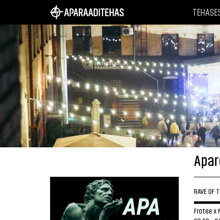
TEHASE
Apar
RAVE OF 
▬▬▬
Frotee x 