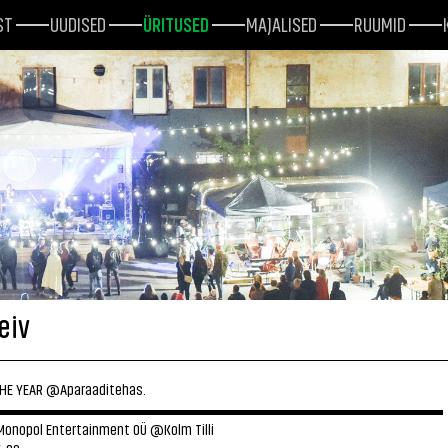
ST
UUDISED
ÜRITUSED
MAJALISED
RUUMID
eiv
THE YEAR @Aparaaditehas.
▬▬▬▬▬▬▬▬▬▬▬▬▬▬▬▬▬▬▬▬▬▬▬▬▬▬▬▬
Monopol Entertainment OÜ @Kolm Tilli