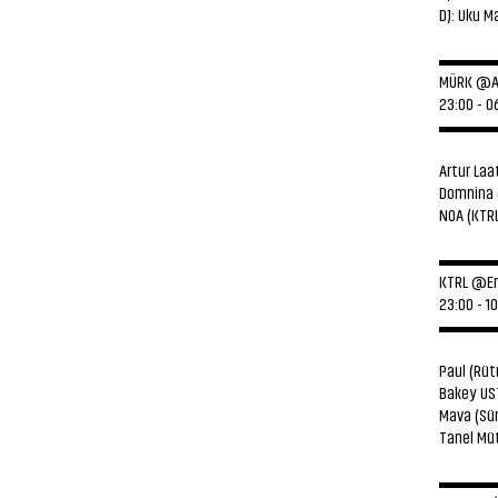
DJ: Uku M
▬▬▬
MÜRK @A
23:00 - 0
▬▬▬
Artur Laa
Domnina 
NOA (KTR
▬▬▬
KTRL @Er
23:00 - 1
▬▬▬
Paul (Rü
Bakey US
Mava (Sün
Tanel Müt
▬▬▬