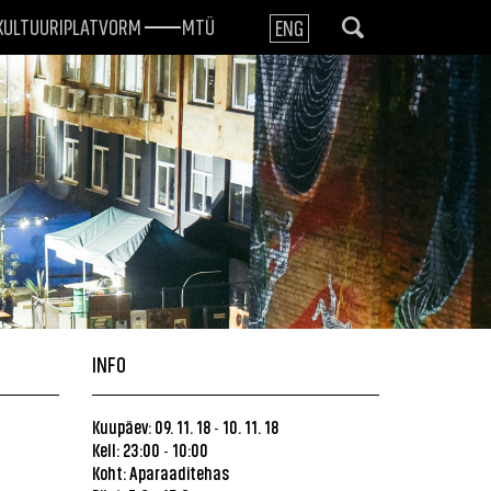
KULTUURIPLATVORM
MTÜ
ENG
INFO
Kuupäev: 09. 11. 18
10. 11. 18
-
Kell: 23:00
10:00
-
Koht: Aparaaditehas