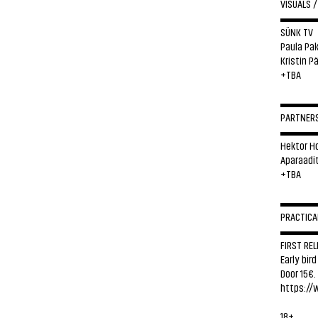
VISUALS /
▬▬▬
SÜNK TV
Paula Pa
Kristin P
+TBA
▬▬▬
PARTNER
▬▬▬
Hektor H
Aparaadi
+TBA
▬▬▬
PRACTICA
▬▬▬
FIRST REL
Early bird
Door 15€.
https://
18+