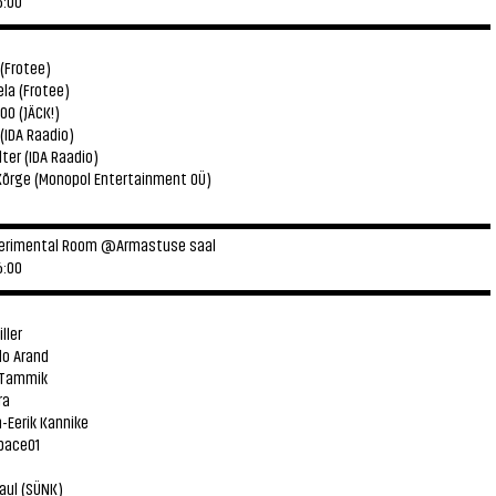
6:00
▬▬▬▬▬▬▬▬▬▬▬▬▬▬▬▬▬▬▬▬▬▬▬▬▬▬▬▬
 (Frotee)
ela (Frotee)
0 (JÄCK!)
 (IDA Raadio)
lter (IDA Raadio)
Kõrge (Monopol Entertainment OÜ)
▬▬▬▬▬▬▬▬▬▬▬▬▬▬▬▬▬▬▬▬▬▬▬▬▬▬▬▬
erimental Room @Armastuse saal
6:00
▬▬▬▬▬▬▬▬▬▬▬▬▬▬▬▬▬▬▬▬▬▬▬▬▬▬▬▬
ller
o Arand
l Tammik
ra
n-Eerik Kannike
pace01
aul
(SÜNK)