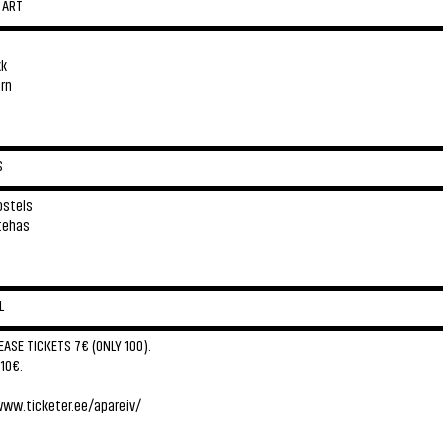
 ART
▬▬▬▬▬▬▬▬▬▬▬▬▬▬▬▬▬▬▬▬▬▬▬▬▬▬▬▬
kk
ärn
▬▬▬▬▬▬▬▬▬▬▬▬▬▬▬▬▬▬▬▬▬▬▬▬▬▬▬▬
S
▬▬▬▬▬▬▬▬▬▬▬▬▬▬▬▬▬▬▬▬▬▬▬▬▬▬▬▬
ostels
tehas
▬▬▬▬▬▬▬▬▬▬▬▬▬▬▬▬▬▬▬▬▬▬▬▬▬▬▬▬
L
▬▬▬▬▬▬▬▬▬▬▬▬▬▬▬▬▬▬▬▬▬▬▬▬▬▬▬▬
EASE TICKETS 7€ (ONLY 100).
 10€.
www.ticketer.ee/apareiv/