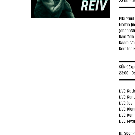
23:00 - 0
▬▬▬
Erki Pruul
Martin Jõ
Johann300
Rain Tolk
Kaarel Va
Kersten 
▬▬▬
SÜNK Exp
23:00 - 0
▬▬▬
LIVE:
Ratki
LIVE:
Rand
LIVE: Joe
LIVE: Kien
LIVE: Ken
LIVE: Mys
DJ:
Söör P