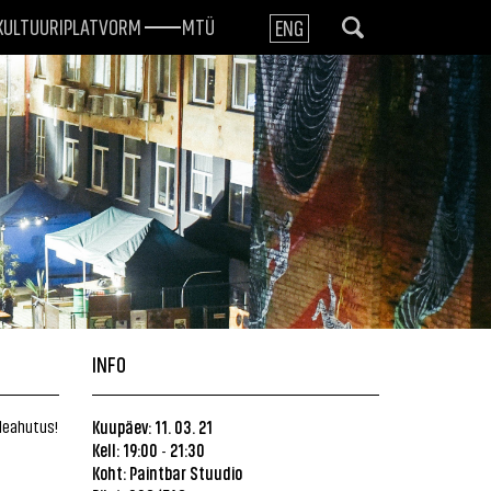
KULTUURIPLATVORM
MTÜ
ENG
INFO
eleahutus!
Kuupäev: 11. 03. 21
Kell: 19:00
21:30
-
Koht: Paintbar Stuudio