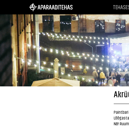
TEHASE
Akrü
Paintbari
Lõõgasta
NB! Ruumi