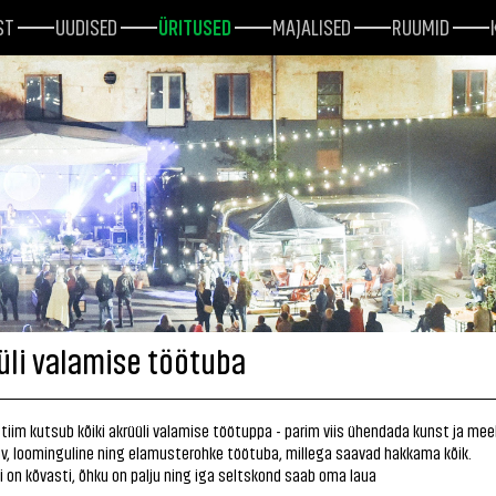
ST
UUDISED
ÜRITUSED
MAJALISED
RUUMID
üli valamise töötuba
 tiim kutsub kõiki akrüüli valamise töötuppa - parim viis ühendada kunst ja me
v, loominguline ning elamusterohke töötuba, millega saavad hakkama kõik.
 on kõvasti, õhku on palju ning iga seltskond saab oma laua