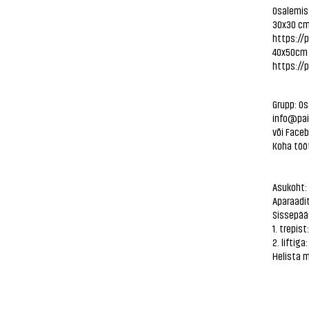
Osalemis
30x30 cm
https://
40x50cm 
https://
Grupp: Os
info@pai
või Faceb
Koha töö
Asukoht: 
Aparaadit
Sissepää
1. trepis
2. liftig
Helista me