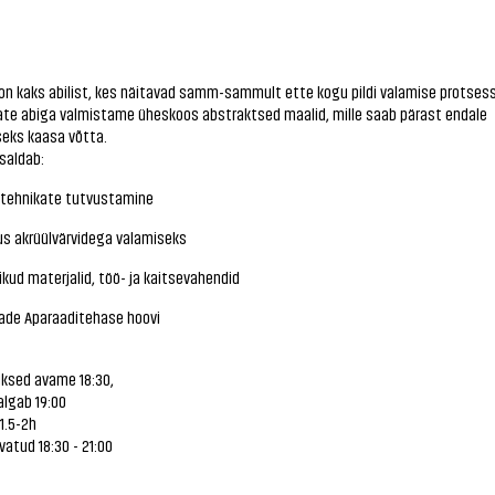
on kaks abilist, kes näitavad samm-sammult ette kogu pildi valamise protsess
ate abiga valmistame üheskoos abstraktsed maalid, mille saab pärast endale
eks kaasa võtta.
saldab:
e tehnikate tutvustamine
tus akrüülvärvidega valamiseks
likud materjalid, töö- ja kaitsevahendid
ade Aparaaditehase hoovi
uksed avame 18:30,
algab 19:00
1.5-2h
vatud 18:30 - 21:00