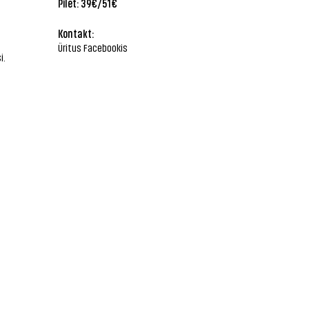
Pilet: 39€/51€
Kontakt:
Üritus Facebookis
i.