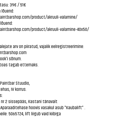
tasu: 39€ / 51€
 lõuend:
paintbarshop.com/product/akruuli-valamine/
lõuend:
paintbarshop.com/product/akruuli-valamine-40x50/
alejate arv on piiratud, vajalik eelregistreerimine:
ntbarshop.com
ook'i sõnum.
toas tagab ettemaks.
Paintbar Stuudio,
ehas, IV korrus.
s:
t: nr 2 sissepääs, Kastani tänavalt
a: Aparaaditehase hoovis vasakul asub "Kaubalift" .
ile: 5065724, lift liigub vaid kiibiga