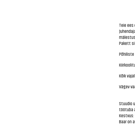
Teie ees 
Juhendaj
mälestus
Pakett si
Põhilist
Kiirkooli
Kõik vaja
Vägev va
Stuudio 
töötuba 
Kestvus: 
Baar on a