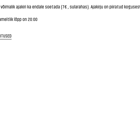
võimalik ajakiri ka endale soetada (7€ , sularahas). Ajakirju on piiratud koguses
ameltlik lõpp on 20:00
RITUSED