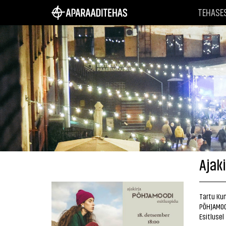
TEHASE
Ajak
Tartu Kun
PÕHJAMOOD
Esitlusel