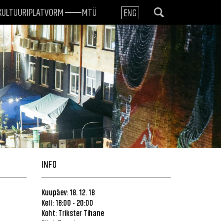
KULTUURIPLATVORM
MTÜ
ENG
INFO
Kuupäev: 18. 12. 18
Kell: 18:00
20:00
-
Koht: Trikster Tihane