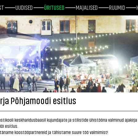
ST
UUDISED
ÜRITUSED
MAJALISED
RUUMID
irja Põhjamoodi esitlus
stikooli keskharidusbaasil kujundajate ja stilistide ühistööna valminud ajakirja
I esitlus.
 täname koostööpartnereid ja tähistame suure töö valmimist!