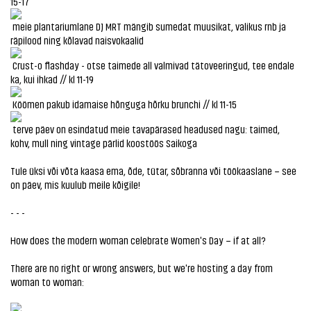
15-17
meie plantariumlane DJ MRT mängib sumedat muusikat, valikus rnb ja
räpilood ning kõlavad naisvokaalid
Crust-o flashday - otse taimede all valmivad tätoveeringud, tee endale
ka, kui ihkad // kl 11-19
Köömen pakub idamaise hõnguga hõrku brunchi // kl 11-15
terve päev on esindatud meie tavapärased headused nagu: taimed,
kohv, mull ning vintage pärlid koostöös Saikoga
Tule üksi või võta kaasa ema, õde, tütar, sõbranna või töökaaslane – see
on päev, mis kuulub meile kõigile!
- - -
How does the modern woman celebrate Women's Day – if at all?
There are no right or wrong answers, but we're hosting a day from
woman to woman: