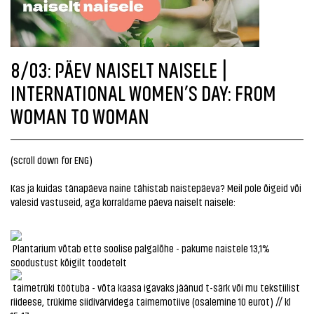
8/03: PÄEV NAISELT NAISELE |
INTERNATIONAL WOMEN’S DAY: FROM
WOMAN TO WOMAN
(scroll down for ENG)
Kas ja kuidas tänapäeva naine tähistab naistepäeva? Meil pole õigeid või
valesid vastuseid, aga korraldame päeva naiselt naisele:
Plantarium võtab ette soolise palgalõhe - pakume naistele 13,1%
soodustust kõigilt toodetelt
taimetrüki töötuba - võta kaasa igavaks jäänud t-särk või mu tekstiilist
riideese, trükime siidivärvidega taimemotiive (osalemine 10 eurot) // kl