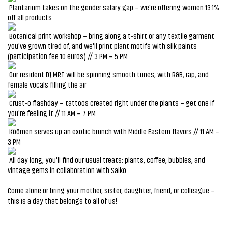
Plantarium takes on the gender salary gap – we're offering women 13.1%
off all products
Botanical print workshop – bring along a t-shirt or any textile garment
you've grown tired of, and we'll print plant motifs with silk paints
(participation fee 10 euros) // 3 PM – 5 PM
Our resident DJ MRT will be spinning smooth tunes, with R&B, rap, and
female vocals filling the air
Crust-o flashday – tattoos created right under the plants – get one if
you're feeling it // 11 AM – 7 PM
Köömen serves up an exotic brunch with Middle Eastern flavors // 11 AM –
3 PM
All day long, you'll find our usual treats: plants, coffee, bubbles, and
vintage gems in collaboration with Saiko
Come alone or bring your mother, sister, daughter, friend, or colleague –
this is a day that belongs to all of us!