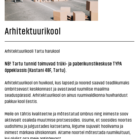
Arhitektuurikool
Arhitektuurikooli Tartu harukool
NB! Tartu tunnid toimuvad trüki- ja paberikunstikeskuse TYPA
õppeklassis (Kastani 48F, Tartu).
Arhitektuurikool on huvikool, kus lapsed ja noored saavad teadlikumaks
ümbritsevast keskkonnast ja avastavad ruumilise maailma
seaduspärasid. Arhitektuurikool on ainus ruumivaldkonna huviharidust
pakkuv kool Eestis.
Meile on tähtis kvaliteetne ja mõtestatud ümbrus ning inimeste soov
aktiivselt osaleda muutmise protsessides. Usume, et soosides noortes
uudishimu ja julgustades katsetama, liigume sujuvalt hoolivama ja
inimest märkava ühiskonnani. Aitame noortel mõtestada ruumikultuuri,
kui olulist osa meie argipäevast.