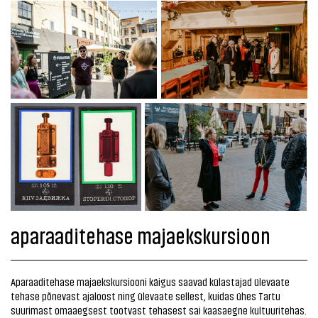
aparaaditehase majaekskursioon
Aparaaditehase majaekskursiooni käigus saavad külastajad ülevaate
tehase põnevast ajaloost ning ülevaate sellest, kuidas ühes Tartu
suurimast omaaegsest tootvast tehasest sai kaasaegne kultuuritehas.