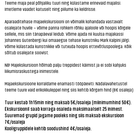
Teeme maja peal põhjaliku tuuri ning külastame erinevaid majalisi.
Imetleme vaadet katuselt ning piilume ka keldrisse.
Aparaaditehase majaekskursiooni on võimalik kohandada vastavalt
osalejate huvile – võime panna rohkem rõhku ajaloole või hoopis kõigele
sellele, mis siin tänapäeval leidub. Võime ajada nii kuulsa majakassi
Johannes Gutenbergi kui omaaegse tehase kunstniku Mark Kalpini jälgi.
Võime külastada kunstnikke või tutvuda hoopis ettevõtluspoolega. Kõik
sõltub osalejate soovist.
NB! Majekskursioon hõlmab palju treppidest käimist ja ei sobi kahjuks
liikumisraskustega inimestele.
Majaekskursioone korraldame enamasti tööpäeviti. Nädalavahetustel
teeme tuure vaid erikokkuleppel ning siis kehtib kõrgem hind (8€ osaleja)
Tuur kestab 1h15min ning maksab 5€/osaleja (miinimumhind 50€).
Ekskursioonil saab korraga osaleda maksimaalselt 25 inimest.
Suuremad grupid jagame pooleks ning siis maksab ekskursioon
7€/osaleja
Kooligruppidele kehtib soodushind 4€/osaleja.